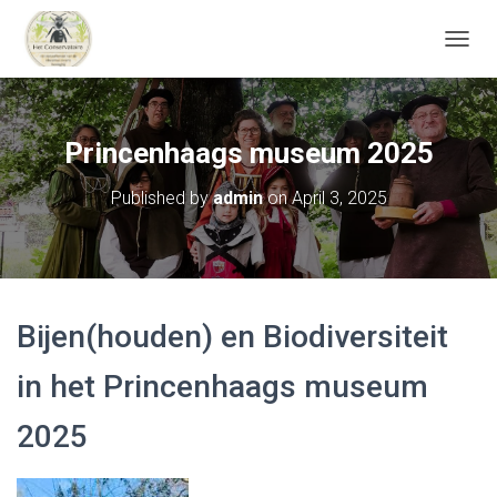
T
O
G
G
L
Princenhaags museum 2025
E
N
Published by
admin
on
April 3, 2025
A
V
I
G
A
T
Bijen(houden) en Biodiversiteit
I
O
N
in het Princenhaags
museum
2025