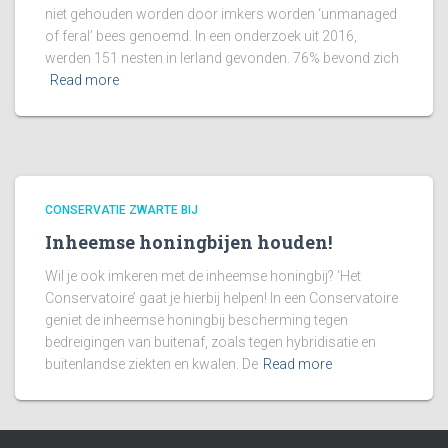
niet gehouden worden door imkers worden ‘unmanaged
of feral’ bees genoemd. In een onderzoek uit 2016,
werden 151 nesten in Ierland gevonden. 76% bevond zich
Read more
CONSERVATIE ZWARTE BIJ
Inheemse honingbijen houden!
Wil je ook imkeren met de inheemse honingbij? ‘Het
Conservatoire’ gaat je hierbij helpen! In een Conservatoire
geniet de inheemse honingbij bescherming tegen
bedreigingen van buitenaf, zoals tegen hybridisatie en
buitenlandse ziekten en kwalen. De
Read more